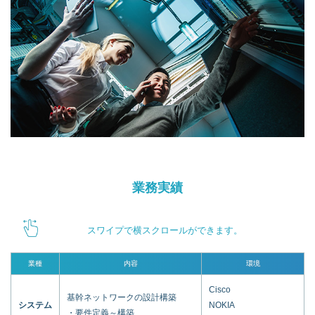
業務実績
スワイプで横スクロールができます。
業種
内容
環境
Cisco
基幹ネットワークの設計構築
システム
NOKIA
・要件定義～構築