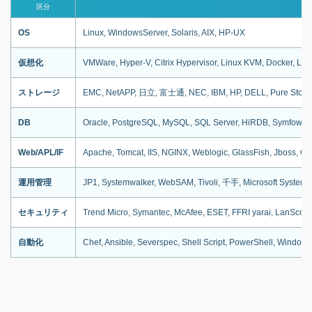
区分
OS
Linux, WindowsServer, Solaris, AIX, HP-UX
仮想化
VMWare, Hyper-V, Citrix Hypervisor, Linux KVM, Docker, LX
ストレージ
EMC, NetAPP, 日立, 富士通, NEC, IBM, HP, DELL, Pure Storag
DB
Oracle, PostgreSQL, MySQL, SQL Server, HiRDB, Symfowar
Web/APL/IF
Apache, Tomcat, IIS, NGINX, Weblogic, GlassFish, Jboss, 
運用管理
JP1, Systemwalker, WebSAM, Tivoli, 千手, Microsoft Syste
セキュリティ
Trend Micro, Symantec, McAfee, ESET, FFRI yarai, LanSco
自動化
Chef, Ansible, Severspec, Shell Script, PowerShell, Wind