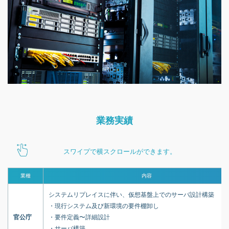
業務実績
スワイプで横スクロールができます。
業種
内容
システムリプレイスに伴い、仮想基盤上でのサーバ設計構築
・現行システム及び新環境の要件棚卸し
官公庁
・要件定義〜詳細設計
・サーバ構築