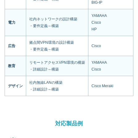
BIG-IP
YAMAHA
社内ネットワークの設計構築
電力
Cisco
・要件定義～構築
HP
拠点間VPN環境の設計構築
広告
Cisco
・要件定義～構築
リモートアクセスVPN環境の構築
YAMAHA
教育
・詳細設計～構築
Cisco
社内無線LANの構築
デザイン
Cisco Meraki
・詳細設計～構築
対応製品例