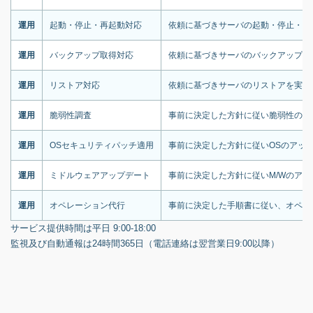
運用
起動・停止・再起動対応
依頼に基づきサーバの起動・停止・再
運用
バックアップ取得対応
依頼に基づきサーバのバックアップを
運用
リストア対応
依頼に基づきサーバのリストアを実施
運用
脆弱性調査
事前に決定した方針に従い脆弱性のチ
運用
OSセキュリティパッチ適用
事前に決定した方針に従いOSのアッ
運用
ミドルウェアアップデート
事前に決定した方針に従いM/Wのア
運用
オペレーション代行
事前に決定した手順書に従い、オペレ
サービス提供時間は平日 9:00-18:00
監視及び自動通報は24時間365日（電話連絡は翌営業日9:00以降）