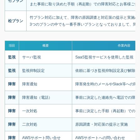
竹プラン
また事前に取り決めた手順（再起動）での障害対応とお客様ご担
竹プラン対応に加えて、障害の原因調査と対応策の提示と実施A
松プラン
3つのプランの中でも一番手厚いプランとなっておりまして、障
項目
概要
作業内容
監視
サーバ監視
SaaS監視サービスを使用した監視
監視
監視抑制設定
依頼に基づき監視抑制設定及び解除を
障害
障害通知
障害発生時のメールやSlack等への障
障害
障害通知（電話）
事前に決定した連絡先へ電話での障害
障害
一次対処
事前に決定した手順（再起動）での障
障害
二次対処
原因調査・対応策の提示と実施
障害
AWSサポート問い合せ
AWSサポートへの問い合わせ